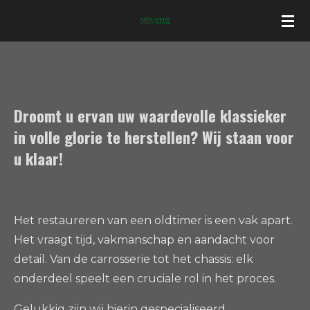
Ga
direct
naar
de
hoofdinhoud
Droomt u ervan uw waardevolle klassieker
in volle glorie te herstellen? Wij staan voor
u klaar!
Het restaureren van een oldtimer is een vak apart.
Het vraagt tijd, vakmanschap en aandacht voor
detail. Van de carrosserie tot het chassis: elk
onderdeel speelt een cruciale rol in het proces.
Gelukkig zijn wij hierin gespecialiseerd.